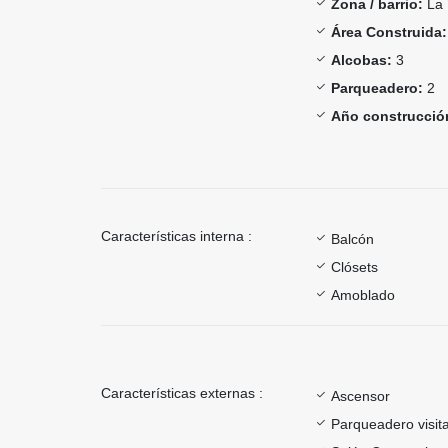
Zona / barrio:
La 
Área Construida:
Alcobas:
3
Parqueadero:
2
Año construcció
Características interna :
Balcón
Clósets
Amoblado
Características externas :
Ascensor
Parqueadero visit