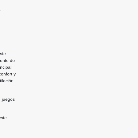
o
ste
iente de
ncipal
onfort y
ilación
, juegos
este