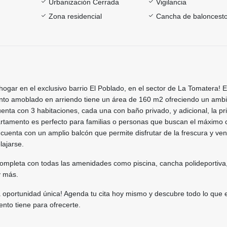
Urbanización Cerrada
Vigilancia
Zona residencial
Cancha de baloncest
ogar en el exclusivo barrio El Poblado, en el sector de La Tomatera! E
to amoblado en arriendo tiene un área de 160 m2 ofreciendo un amb
enta con 3 habitaciones, cada una con baño privado, y adicional, la pri
artamento es perfecto para familias o personas que buscan el máximo c
cuenta con un amplio balcón que permite disfrutar de la frescura y vent
elajarse.
ompleta con todas las amenidades como piscina, cancha polideportiva
y más.
 oportunidad única! Agenda tu cita hoy mismo y descubre todo lo que 
nto tiene para ofrecerte.