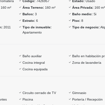
Tomatera
Código:
7426957
Estado:
Usado
160 m²
Área Terreno:
160 m²
Área Privada:
160 m
Baños:
3
Baño medio:
Si
Estrato:
6
Piso:
8
n:
2011
Tipo de inmueble:
Tipo de negocio:
Alq
Apartamento
Baño auxiliar
Baño en habitación pr
Cocina integral
Zona de lavandería
Cocina equipada
Circuito cerrado de TV
Gimnasio
antes
Piscina
Portería / Recepción