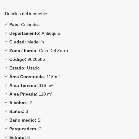
Detalles del inmueble :
País:
Colombia
Departamento:
Antioquia
Ciudad:
Medellín
Zona / barrio:
Cola Del Zorro
Código:
9628585
Estado:
Usado
Área Construida:
118 m²
Área Terreno:
118 m²
Área Privada:
118 m²
Alcobas:
2
Baños:
3
Baño medio:
Si
Parqueadero:
2
Estrato:
6