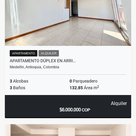
APARTAMENTO
ALQUILER
APARTAMENTO DÚPLEX EN ARRI…
Medellín, Antioquia, Colombia
3
Alcobas
0
Parqueadero
2
3
Baños
132.85
Área m
Alquiler
$6.000.000
COP