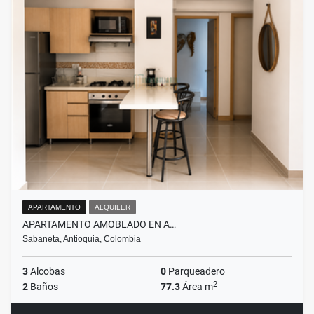
APARTAMENTO
ALQUILER
APARTAMENTO AMOBLADO EN A…
Sabaneta, Antioquia, Colombia
3
Alcobas
0
Parqueadero
2
2
Baños
77.3
Área m