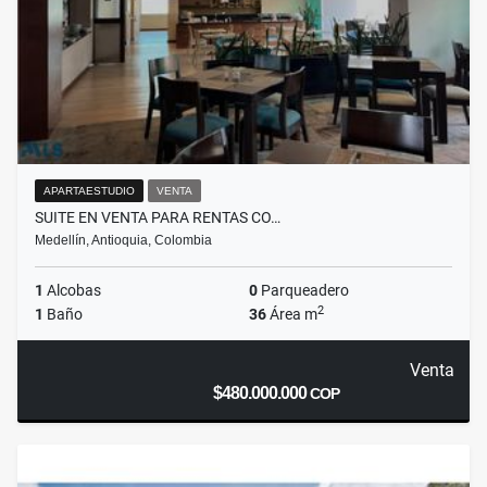
APARTAESTUDIO
VENTA
SUITE EN VENTA PARA RENTAS CO…
Medellín, Antioquia, Colombia
1
Alcobas
0
Parqueadero
2
1
Baño
36
Área m
Venta
$480.000.000
COP