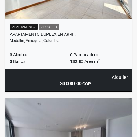
APARTAMENTO
ALQUILER
APARTAMENTO DÚPLEX EN ARRI…
Medellín, Antioquia, Colombia
3
Alcobas
0
Parqueadero
2
3
Baños
132.85
Área m
Alquiler
$6.000.000
COP