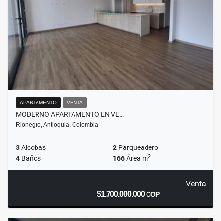
APARTAMENTO
VENTA
MODERNO APARTAMENTO EN VE…
Rionegro, Antioquia, Colombia
3
Alcobas
2
Parqueadero
2
4
Baños
166
Área m
Venta
$1.700.000.000
COP