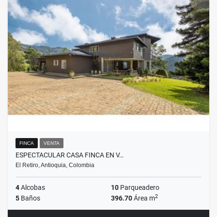
FINCA
VENTA
ESPECTACULAR CASA FINCA EN V…
El Retiro, Antioquia, Colombia
4
Alcobas
10
Parqueadero
2
5
Baños
396.70
Área m