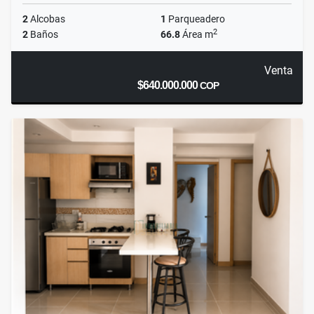
2
Alcobas
1
Parqueadero
2
2
Baños
66.8
Área m
Venta
$640.000.000
COP