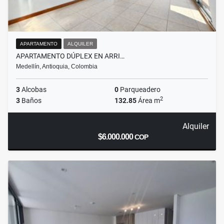
APARTAMENTO
ALQUILER
APARTAMENTO DÚPLEX EN ARRI…
Medellín, Antioquia, Colombia
3
Alcobas
0
Parqueadero
2
3
Baños
132.85
Área m
Alquiler
$6.000.000
COP