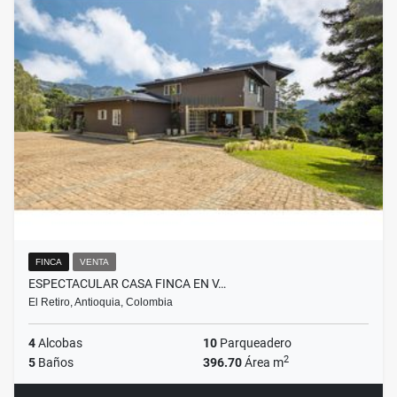
FINCA
VENTA
ESPECTACULAR CASA FINCA EN V…
El Retiro, Antioquia, Colombia
4
Alcobas
10
Parqueadero
2
5
Baños
396.70
Área m