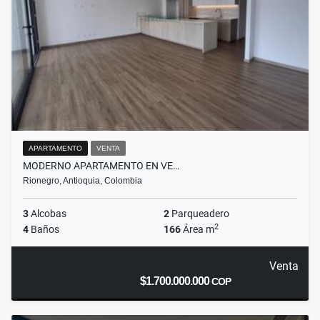
APARTAMENTO
VENTA
MODERNO APARTAMENTO EN VE…
Rionegro, Antioquia, Colombia
3
Alcobas
2
Parqueadero
2
4
Baños
166
Área m
Venta
$1.700.000.000
COP