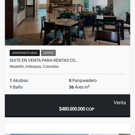
APARTAESTUDIO
VENTA
SUITE EN VENTA PARA RENTAS CO…
Medellín, Antioquia, Colombia
1
Alcobas
0
Parqueadero
2
1
Baño
36
Área m
Venta
$480.000.000
COP