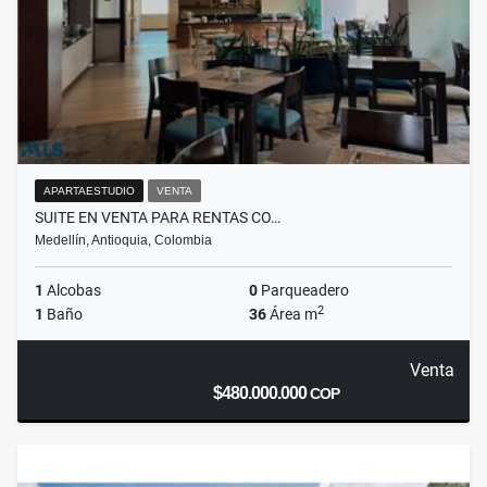
APARTAESTUDIO
VENTA
SUITE EN VENTA PARA RENTAS CO…
Medellín, Antioquia, Colombia
1
Alcobas
0
Parqueadero
2
1
Baño
36
Área m
Venta
$480.000.000
COP