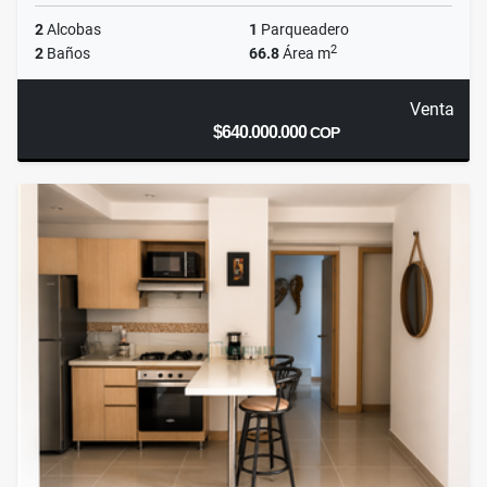
2
Alcobas
1
Parqueadero
2
2
Baños
66.8
Área m
Venta
$640.000.000
COP