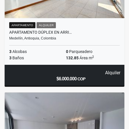
APARTAMENTO
ALQUILER
APARTAMENTO DÚPLEX EN ARRI…
Medellín, Antioquia, Colombia
3
Alcobas
0
Parqueadero
2
3
Baños
132.85
Área m
Alquiler
$6.000.000
COP