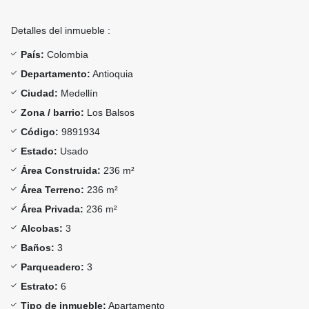
Detalles del inmueble :
País:
Colombia
Departamento:
Antioquia
Ciudad:
Medellín
Zona / barrio:
Los Balsos
Código:
9891934
Estado:
Usado
Área Construida:
236 m²
Área Terreno:
236 m²
Área Privada:
236 m²
Alcobas:
3
Baños:
3
Parqueadero:
3
Estrato:
6
Tipo de inmueble:
Apartamento