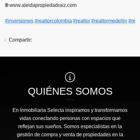
🌐 www.aleidapropiedadraiz.com
#inversiones
#realtorcolombia
#realtor
#realtormedellin
#real
Compartir:
QUIÉNES SOMOS
En Inmobiliaria Selecta inspiramos y transformamos
vidas conectando personas con espacios que
reflejan sus sueños. Somos especialistas en la
gestión de compra y venta de propiedades en la