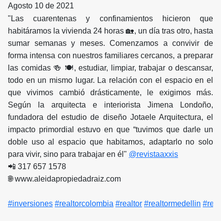
Agosto 10 de 2021
"Las cuarentenas y confinamientos hicieron que
habitáramos la vivienda 24 horas 🏡, un día tras otro, hasta
sumar semanas y meses. Comenzamos a convivir de
forma intensa con nuestros familiares cercanos, a preparar
las comidas 🍻 🍽️, estudiar, limpiar, trabajar o descansar,
todo en un mismo lugar. La relación con el espacio en el
que vivimos cambió drásticamente, le exigimos más.
Según la arquitecta e interiorista Jimena Londoño,
fundadora del estudio de diseño Jotaele Arquitectura, el
impacto primordial estuvo en que “tuvimos que darle un
doble uso al espacio que habitamos, adaptarlo no solo
para vivir, sino para trabajar en él"
@revistaaxxis
📲 317 657 1578
🌐 www.aleidapropiedadraiz.com
#inversiones
#realtorcolombia
#realtor
#realtormedellin
#real