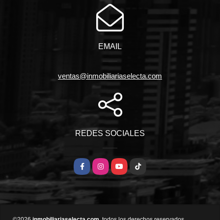
EMAIL
ventas@inmobiliariaselecta.com
REDES SOCIALES
Facebook
Instagram
YouTube
TikTok
©2026
inmobiliariaselecta.com
, todos los derechos reservados.