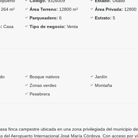
opuerto
Código:
9326009
Estado:
Usado
264 m²
Área Terreno:
12800 m²
Área Privada:
12800
Parqueadero:
6
Estrato:
5
:
Casa
Tipo de negocio:
Venta
ado
Bosque nativos
Jardín
Zonas verdes
Montaña
Pesebrera
sa finca campestre ubicada en una zona privilegiada del municipio de
ás del Aeropuerto Internacional José María Córdova. Con acceso por v