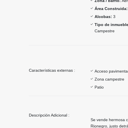
Zona / barrio:
Aer
Área Construida:
Alcobas:
3
Tipo de inmueble
Campestre
Características externas :
Acceso paviment
Zona campestre
Patio
Descripción Adicional :
Se vende hermosa ca
Rionegro, justo detr