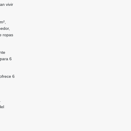
an vivir
 m²,
medor,
e ropas
nte
 para 6
ofrece 6
.
del