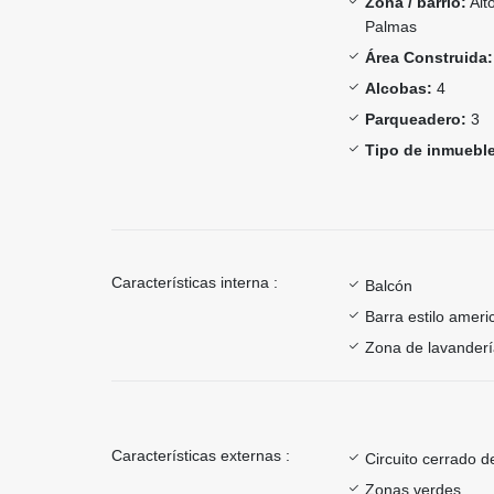
Zona / barrio:
Alt
Palmas
Área Construida:
Alcobas:
4
Parqueadero:
3
Tipo de inmueble
Características interna :
Balcón
Barra estilo ameri
Zona de lavander
Características externas :
Circuito cerrado d
Zonas verdes