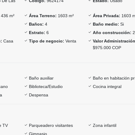
o De Las
Código:
9624174
Estado:
Usado
436 m²
Área Terreno:
1603 m²
Área Privada:
1603 
Baños:
4
Baño medio:
Si
Estrato:
6
Año construcción:
2
:
Casa
Tipo de negocio:
Venta
Valor Administración
$975.000 COP
Baño auxiliar
Baño en habitación pr
cano
Biblioteca/Estudio
Cocina integral
ía
Despensa
e TV
Parqueadero visitantes
Zona infantil
Gimnasio