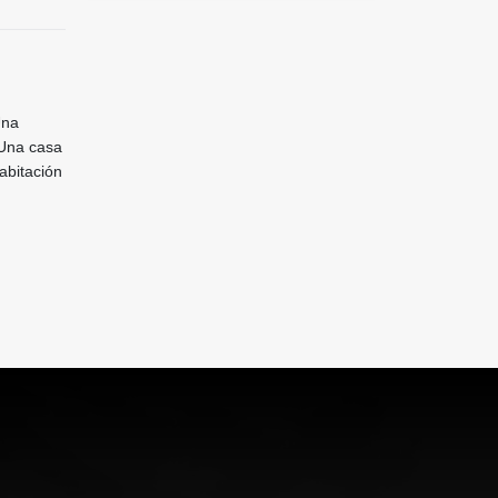
Una
 Una casa
abitación