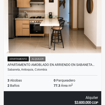
APARTAMENTO
ALQUILER
APARTAMENTO AMOBLADO EN ARRIENDO EN SABANETA…
Sabaneta, Antioquia, Colombia
3
Alcobas
0
Parqueadero
2
2
Baños
77.3
Área m
Alquiler
$3.600.000
COP