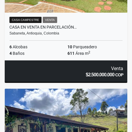
CASA CAMPESTRE
VENTA
CASA EN VENTA EN PARCELACIÓN…
Sabaneta, Antioquia, Colombia
6
Alcobas
10
Parqueadero
2
4
Baños
611
Área m
Venta
$2.500.000.000
COP