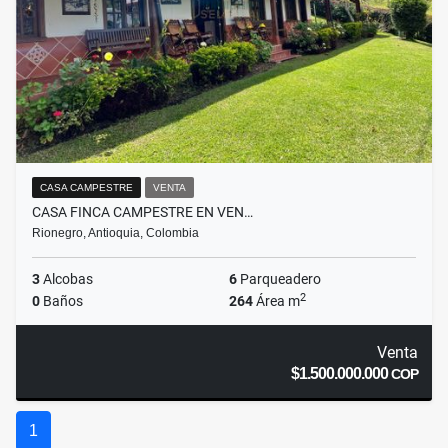
CASA CAMPESTRE
VENTA
CASA FINCA CAMPESTRE EN VEN…
Rionegro, Antioquia, Colombia
3
Alcobas
6
Parqueadero
2
0
Baños
264
Área m
Venta
$1.500.000.000
COP
1