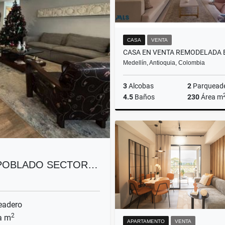
CASA
VENTA
Medellín, Antioquia, Colombia
3
Alcobas
2
Parquead
4.5
Baños
230
Área m
$1.790.000.000
 POBLADO SECTOR…
eadero
2
a m
APARTAMENTO
VENTA