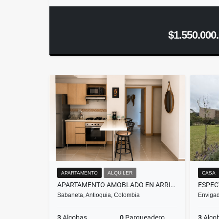
$1.550.000
APARTAMENTO
ALQUILER
CASA
APARTAMENTO AMOBLADO EN ARRIENDO EN SABANETA SECTOR AVES MARÍAS
Sabaneta, Antioquia, Colombia
Envigad
3
Alcobas
0
Parqueadero
3
Alco