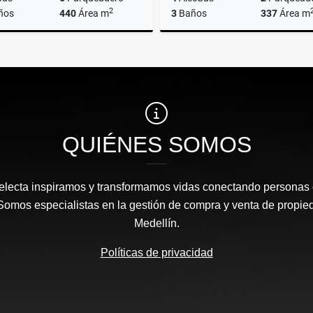
2
ños
440
Área m
3
Baños
337
Área m
Alquiler
000.000
$23.000.000
$1.750.000.000
QUIÉNES SOMOS
Selecta inspiramos y transformamos vidas conectando personas
 Somos especialistas en la gestión de compra y venta de propie
Medellín.
Políticas de privacidad