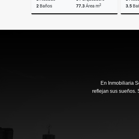
2
2
Baños
77.3
Área m
3.5
Ba
Alquiler
Venta
$3.600.000
$5.000.
En Inmobiliaria 
reflejan sus sueños.