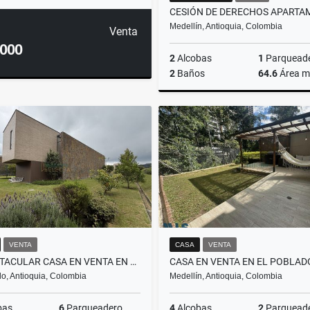
Medellín, Antioquia, Colombia
Venta
.000
2
Alcobas
1
Parquead
2
Baños
64.6
Área m
$690.000.000
VENTA
CASA
VENTA
ESPECTACULAR CASA EN VENTA EN EL ALTO DE LAS PALMAS
o, Antioquia, Colombia
Medellín, Antioquia, Colombia
bas
6
Parqueadero
4
Alcobas
2
Parquead