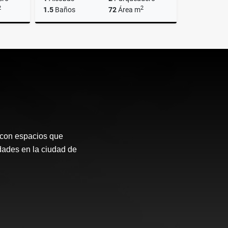
2
2
1.5
Baños
72
Área m
Venta
Venta
$800.000.000
 con espacios que
dades en la ciudad de