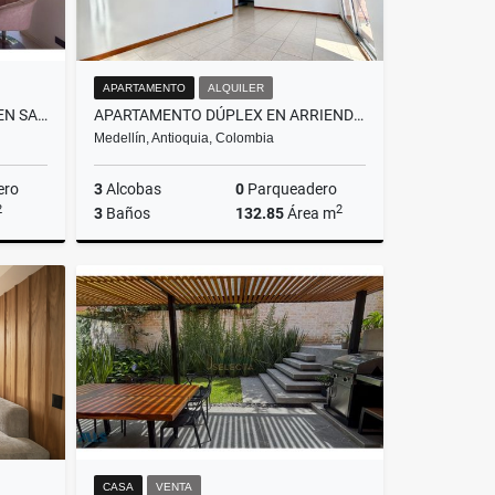
APARTAMENTO
ALQUILER
CASA EN VENTA REMODELADA EN SAN LUCAS
APARTAMENTO DÚPLEX EN ARRIENDO EN LOS BALSOS
Medellín, Antioquia, Colombia
ero
3
Alcobas
0
Parqueadero
2
2
3
Baños
132.85
Área m
Venta
Alquiler
$6.000.000
CASA
VENTA