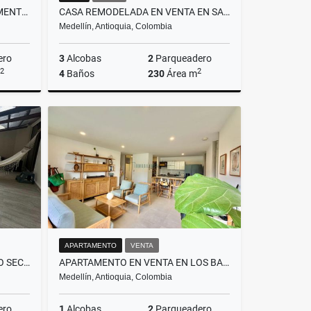
CESIÓN DE DERECHOS APARTAMENTO EN EL POBLADO
CASA REMODELADA EN VENTA EN SAN LUCAS EL POBLADO
Medellín, Antioquia, Colombia
ero
3
Alcobas
2
Parqueadero
2
2
4
Baños
230
Área m
Venta
Venta
$1.790.000.000
APARTAMENTO
VENTA
CASA EN VENTA EN EL POBLADO SECTOR LOS BALSOS
APARTAMENTO EN VENTA EN LOS BALSOS MEDELLÍN
Medellín, Antioquia, Colombia
ero
1
Alcobas
2
Parqueadero